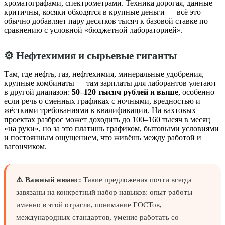
хроматографами, спектрометрами. Техника дорогая, данные
критичны, косяки обходятся в крупные деньги — всё это
обычно добавляет пару десятков тысяч к базовой ставке по
сравнению с условной «бюджетной лабораторией».
⚙️ Нефтехимия и сырьевые гиганты
Там, где нефть, газ, нефтехимия, минеральные удобрения,
крупные комбинаты — там зарплаты для лаборантов улетают
в другой диапазон:
50–120 тысяч рублей и выше
, особенно
если речь о сменных графиках с ночными, вредностью и
жёсткими требованиями к квалификации. На вахтовых
проектах разброс может доходить до 100–160 тысяч в месяц
«на руки», но за это платишь графиком, бытовыми условиями
и постоянным ощущением, что живёшь между работой и
вагончиком.
⚠️ Важный нюанс:
Такие предложения почти всегда
завязаны на конкретный набор навыков: опыт работы
именно в этой отрасли, понимание ГОСТов,
международных стандартов, умение работать со