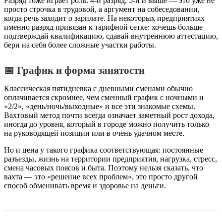
Разряд тоже играет роль: 4-й разряд, 5-й и выше — это уже не
просто строчка в трудовой, а аргумент на собеседовании,
когда речь заходит о зарплате. На некоторых предприятиях
именно разряд привязан к тарифной сетке: хочешь больше —
подтверждай квалификацию, сдавай внутреннюю аттестацию,
бери на себя более сложные участки работы.
📅 График и форма занятости
Классическая пятидневка с дневными сменами обычно
оплачивается скромнее, чем сменный график с ночными и
«2/2», «день/ночь/выходные» и все эти знакомые схемы.
Вахтовый метод почти всегда означает заметный рост дохода,
иногда до уровня, который в городе можно получить только
на руководящей позиции или в очень удачном месте.
Но и цена у такого графика соответствующая: постоянные
разъезды, жизнь на территории предприятия, нагрузка, стресс,
смена часовых поясов и быта. Поэтому нельзя сказать, что
вахта — это «решение всех проблем», это просто другой
способ обменивать время и здоровье на деньги.