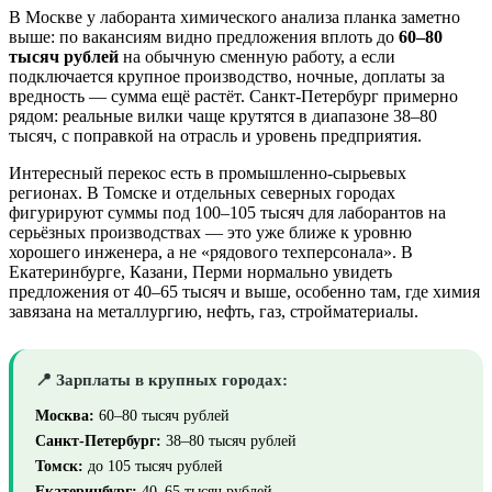
В Москве у лаборанта химического анализа планка заметно
выше: по вакансиям видно предложения вплоть до
60–80
тысяч рублей
на обычную сменную работу, а если
подключается крупное производство, ночные, доплаты за
вредность — сумма ещё растёт. Санкт-Петербург примерно
рядом: реальные вилки чаще крутятся в диапазоне 38–80
тысяч, с поправкой на отрасль и уровень предприятия.
Интересный перекос есть в промышленно-сырьевых
регионах. В Томске и отдельных северных городах
фигурируют суммы под 100–105 тысяч для лаборантов на
серьёзных производствах — это уже ближе к уровню
хорошего инженера, а не «рядового техперсонала». В
Екатеринбурге, Казани, Перми нормально увидеть
предложения от 40–65 тысяч и выше, особенно там, где химия
завязана на металлургию, нефть, газ, стройматериалы.
📍 Зарплаты в крупных городах:
Москва:
60–80 тысяч рублей
Санкт-Петербург:
38–80 тысяч рублей
Томск:
до 105 тысяч рублей
Екатеринбург:
40–65 тысяч рублей