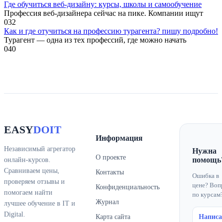
Где обучиться веб-дизайну: курсы, школы и самообучение
Профессия веб-дизайнера сейчас на пике. Компании ищут
0
32
Как и где отучиться на профессию турагента? пишу подробно!
Турагент — одна из тех профессий, где можно начать
0
40
EASY
DOIT
Информация
Независимый агрегатор
Нужна
О проекте
помощь
онлайн-курсов.
Сравниваем цены,
Контакты
Ошибка в
проверяем отзывы и
цене? Воп
Конфиденциальность
помогаем найти
по курсам
Журнал
лучшее обучение в IT и
Digital.
Карта сайта
Написа