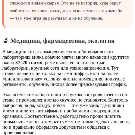
сложными видами сырья. Это не та история, куда берут
любого выпускника колледжа «познакомиться с химией»
— там уже игра на результат, а не на обучение.
🔬 Медицина, фармацевтика, экология
В медицинских, фармацевтических и биохимических
лабораториях вилка обычно мягче: много вакансий крутится
около
37–70 тысяч
, реже выше, если это частные
лаборатории, крупные сети или узкие направления. Тут
ставка делается не только на сами цифры, но и на более
«цивилизованные» условия: чистые помещения, понятные
регламенты, обучение, иногда более предсказуемый график.
Экологические лаборатории и службы контроля качества на
стыке с промышленностью скучнее не становятся. Контроль
выбросов, вода, воздух, почва — это уже зона, где ошибки
могут прилететь штрафами и проблемами с надзорными
органами. Соответственно, работодателю проще платить
нормальные деньги тем, кто умеет не только «делать анализ»,
но и правильно оформлять документы и общаться с
проверяющими.