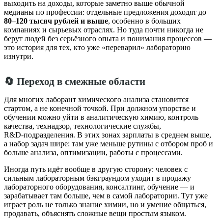
выходить на доходы, которые заметно выше обычной
медианы по профессии: отдельные предложения доходят до
80–120 тысяч рублей и выше
, особенно в больших
компаниях и сырьевых отраслях. Но туда почти никогда не
берут людей без серьёзного опыта и понимания процессов —
это история для тех, кто уже «переварил» лабораторию
изнутри.
🔄 Переход в смежные области
Для многих лаборант химического анализа становится
стартом, а не конечной точкой. При должном упорстве и
обучении можно уйти в аналитическую химию, контроль
качества, технадзор, технологические службы,
R&D‑подразделения. В этих зонах зарплаты в среднем выше,
а набор задач шире: там уже меньше рутины с отбором проб и
больше анализа, оптимизации, работы с процессами.
Иногда путь идёт вообще в другую сторону: человек с
сильным лабораторным бэкграундом уходит в продажу
лабораторного оборудования, консалтинг, обучение — и
зарабатывает там больше, чем в самой лаборатории. Тут уже
играет роль не только знание химии, но и умение общаться,
продавать, объяснять сложные вещи простым языком.