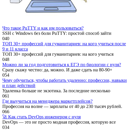
Что такое PuTTY и как им пользоваться?
SSH с Windows без боли PuTTY: простой способ зайти
0
40
ТОП 30+ профессий для гуманитариев: на кого учиться после
9 и 11 класса
ТОП 30+ профессий для гуманитариев: на кого учиться
0
48
Можно ли за год подготовиться к ЕГЭ по биологии с нуля?
Сразу скажу честно: да, можно. И даже сдать на 80-90+
0
54
Чему обучиться, чтобы работать удаленно: профессии, навыки
и план действий
Удаленка больше не экзотика. За последние несколько
0
61
Где выучиться на менеджера маркетплейсов?
Профессия на волне — зарплаты от 40 до 230 тысяч рублей.
0
66
🚀 Как стать DevOps инженером с нуля
DevOps — это не просто модная профессия, которую все
0
34