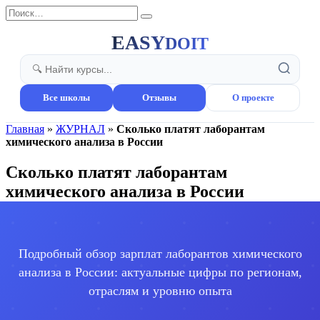
Перейти
Search
к
for:
содержанию
EASY
DOIT
Все школы
Отзывы
О проекте
Главная
»
ЖУРНАЛ
»
Сколько платят лаборантам
химического анализа в России
Сколько платят лаборантам
химического анализа в России
Подробный обзор зарплат лаборантов химического
анализа в России: актуальные цифры по регионам,
отраслям и уровню опыта