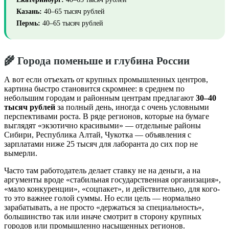
Казань:
40–65 тысяч рублей
Пермь:
40–65 тысяч рублей
🌾 Города поменьше и глубина России
А вот если отъехать от крупных промышленных центров,
картина быстро становится скромнее: в среднем по
небольшим городам и районным центрам предлагают
30–40
тысяч рублей
за полный день, иногда с очень условными
перспективами роста. В ряде регионов, которые на бумаге
выглядят «экзотично красивыми» — отдельные районы
Сибири, Республика Алтай, Чукотка — объявления с
зарплатами ниже 25 тысяч для лаборанта до сих пор не
вымерли.
Часто там работодатель делает ставку не на деньги, а на
аргументы вроде «стабильная государственная организация»,
«мало конкуренции», «соцпакет», и действительно, для кого-
то это важнее голой суммы. Но если цель — нормально
зарабатывать, а не просто «держаться за специальность»,
большинство так или иначе смотрит в сторону крупных
городов или промышленно насыщенных регионов.