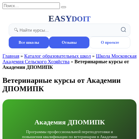
Перейти
Search
к
for:
содержанию
EASY
DOIT
Все школы
Отзывы
О проекте
Главная
»
Каталог образовательных школ
»
Школа Московская
Академия Сельского Хозяйства
»
Ветеринарные курсы от
Академии ДПОМИПК
Ветеринарные курсы от Академии
ДПОМИПК
Академия ДПОМИПК
Программы профессиональной переподготовки и
повышения квалификации по ветеринарии в Академии