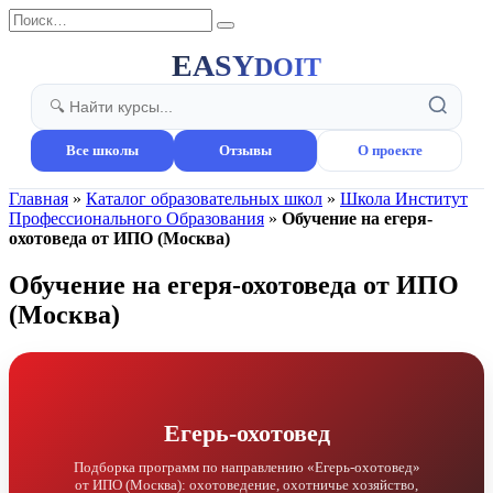
Перейти
Search
к
for:
содержанию
EASY
DOIT
Все школы
Отзывы
О проекте
Главная
»
Каталог образовательных школ
»
Школа Институт
Профессионального Образования
»
Обучение на егеря-
охотоведа от ИПО (Москва)
Обучение на егеря-охотоведа от ИПО
(Москва)
Егерь-охотовед
Подборка программ по направлению «Егерь-охотовед»
от ИПО (Москва): охотоведение, охотничье хозяйство,