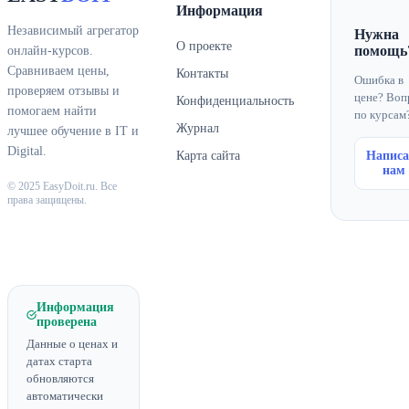
Информация
Независимый агрегатор
Нужна
О проекте
помощь
онлайн-курсов.
Сравниваем цены,
Контакты
Ошибка в
проверяем отзывы и
цене? Воп
Конфиденциальность
помогаем найти
по курсам
Журнал
лучшее обучение в IT и
Digital.
Карта сайта
Написа
нам
© 2025 EasyDoit.ru. Все
права защищены.
Информация
проверена
Данные о ценах и
датах старта
обновляются
автоматически