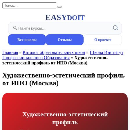
Перейти
Search
к
for:
содержанию
EASY
DOIT
Все школы
Отзывы
О проекте
Главная
»
Каталог образовательных школ
»
Школа Институт
Профессионального Образования
»
Художественно-
эстетический профиль от ИПО (Москва)
Художественно-эстетический профиль
от ИПО (Москва)
Художественно-эстетический
профиль