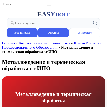
Перейти
Search
к
for:
содержанию
EASY
DOIT
Все школы
Отзывы
О проекте
Главная
»
Каталог образовательных школ
»
Школа Институт
Профессионального Образования
»
Металловедение и
термическая обработка от ИПО
Металловедение и термическая
обработка от ИПО
Металловедение и термическая
обработка