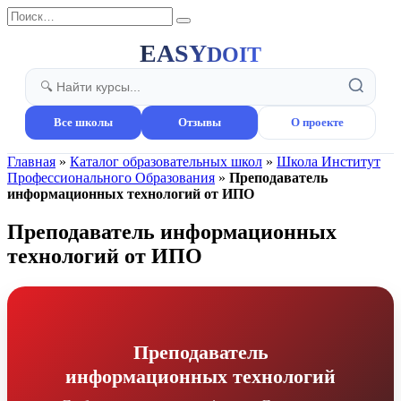
Перейти
Search
к
for:
содержанию
EASY
DOIT
Все школы
Отзывы
О проекте
Главная
»
Каталог образовательных школ
»
Школа Институт
Профессионального Образования
»
Преподаватель
информационных технологий от ИПО
Преподаватель информационных
технологий от ИПО
Преподаватель
информационных технологий