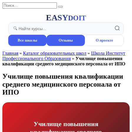
Перейти
Search
к
for:
содержанию
EASY
DOIT
Все школы
Отзывы
О проекте
Главная
»
Каталог образовательных школ
»
Школа Институт
Профессионального Образования
»
Училище повышения
квалификации среднего медицинского персонала от ИПО
Училище повышения квалификации
среднего медицинского персонала от
ИПО
Училище повышения
квалификации среднего