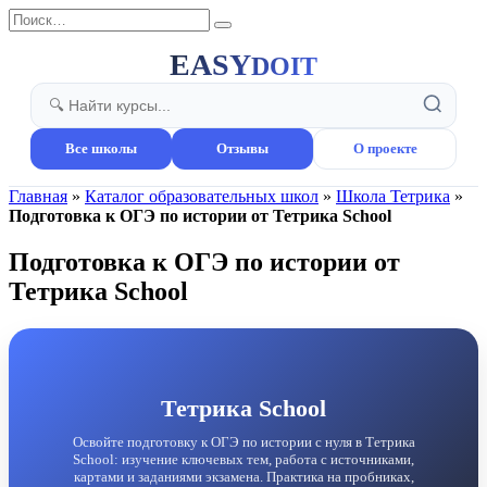
Перейти
Search
к
for:
содержанию
EASY
DOIT
Все школы
Отзывы
О проекте
Главная
»
Каталог образовательных школ
»
Школа Тетрика
»
Подготовка к ОГЭ по истории от Тетрика School
Подготовка к ОГЭ по истории от
Тетрика School
Тетрика School
Освойте подготовку к ОГЭ по истории с нуля в Тетрика
School: изучение ключевых тем, работа с источниками,
картами и заданиями экзамена. Практика на пробниках,