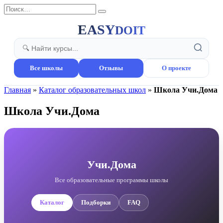
Перейти
Search
к
for:
содержанию
EASY
DOIT
Все школы
Отзывы
О проекте
Главная
»
Каталог образовательных школ
»
Школа Учи.Дома
Школа Учи.Дома
Учи.Дома
Все образовательные программы школы
Каталог
Подборки
FAQ