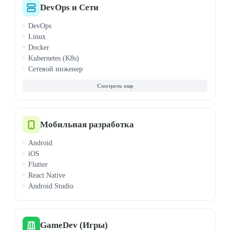
PHP
DevOps и Сети
TypeScript
DevOps
Ruby
Linux
Rust
Docker
Scala
Kubernetes (K8s)
Алгоритмы
Сетевой инженер
ООП
Ansible
Комп. грамотность
AWS
Мат. анализ
CI/CD
Теорвер и статистика
Cisco (CCNA/CCNP)
Jenkins
Мобильная разработка
Microsoft Azure
Android
Terraform
iOS
VMware
Flutter
Windows Admin
React Native
Android Studio
GameDev (Игры)