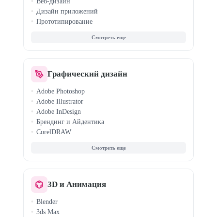
Веб-дизайн
Дизайн приложений
Прототипирование
Tilda (Zero Block)
Sketch
Дизайн-системы
Графический дизайн
Adobe Photoshop
Adobe Illustrator
Adobe InDesign
Брендинг и Айдентика
CorelDRAW
Книжный дизайн
Дизайн упаковки
Нейросети для дизайна
3D и Анимация
Blender
3ds Max