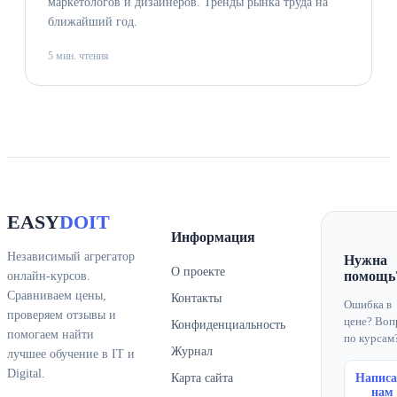
маркетологов и дизайнеров. Тренды рынка труда на
ближайший год.
5 мин. чтения
EASY
DOIT
Информация
Независимый агрегатор
Нужна
О проекте
помощь
онлайн-курсов.
Сравниваем цены,
Контакты
Ошибка в
проверяем отзывы и
цене? Воп
Конфиденциальность
помогаем найти
по курсам
Журнал
лучшее обучение в IT и
Digital.
Карта сайта
Написа
нам