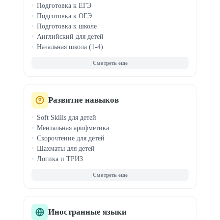
Подготовка к ЕГЭ
Подготовка к ОГЭ
Подготовка к школе
Английский для детей
Начальная школа (1-4)
Средняя школа (7-8)
Олимпиады
ДВИ в вузы
Китайский для детей
Чтение и правописание
Развитие навыков
Логопед для детей
Soft Skills для детей
Ментальная арифметика
Скорочтение для детей
Шахматы для детей
Логика и ТРИЗ
Фин. грамотность
Эмоциональный интеллект
Профориентация
Блогинг для детей
Анимация для детей
Иностранные языки