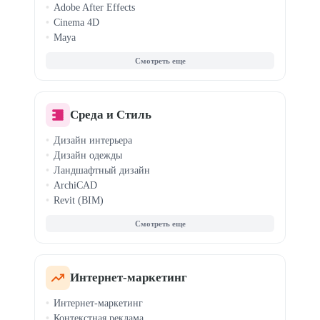
Adobe After Effects
Cinema 4D
Maya
Motion Design
3D-моделирование
Анимация персонажей
Среда и Стиль
Дизайн интерьера
Дизайн одежды
Ландшафтный дизайн
ArchiCAD
Revit (BIM)
Fashion-скетчинг
Clo3D / Marvelous
Кройка и шитье
Стилист-имиджмейкер
Светодизайн
Интернет-маркетинг
Хоумстейджинг
Интернет-маркетинг
Дизайн для маркетплейсов
Контекстная реклама