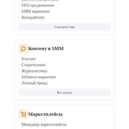
SEO продвижение
SMM маркетинг
Копирайтинг
Таргетинг
Веб-аналитика
AI-маркетинг
PR-менеджмент
Email и CRM-маркетинг
Контент и SMM
Мессенджер-маркетинг
Блогинг
Продвижение приложений
Сторителлинг
TikTok-маркетинг
Журналистика
Influence-маркетинг
Личный бренд
Все курсы
Маркетплейсы
Менеджер маркетплейсов