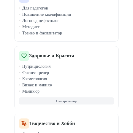
Медиация конфликтов
Для педагогов
Ораторское мастерство
Повышение квалификации
Эмоциональный интеллект
Логопед-дефектолог
Тайм-менеджмент
Методист
Медитация
Тренер и фасилитатор
Профориентация
Здоровье и Красота
Нутрициология
Фитнес-тренер
Косметология
Визаж и макияж
Маникюр
Массаж
Парикмахер
Стилист
Наращивание ресниц
Бровист
Творчество и Хобби
Йога и растяжка