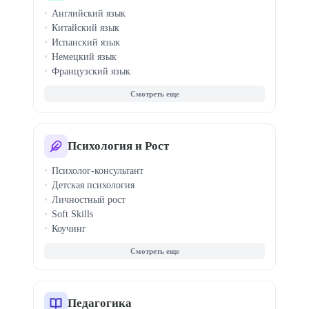
Музыка для детей
Английский язык
Китайский язык
Испанский язык
Немецкий язык
Французский язык
Итальянский язык
Корейский язык
Японский язык
Турецкий язык
Арабский язык
Психология и Рост
Португальский язык
Психолог-консультант
Польский язык
Детская психология
Чешский язык
Личностный рост
Soft Skills
Коучинг
Семейная терапия
КПТ терапия
Кризисная психология
Гипноз
Профайлинг
Педагогика