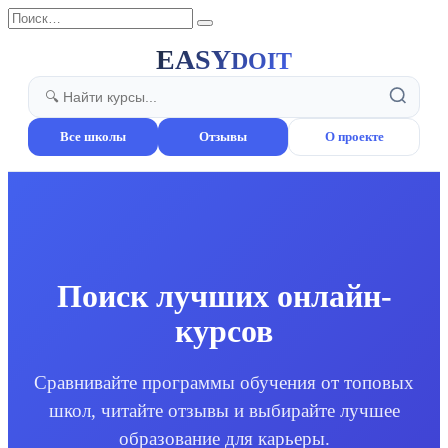
Перейти
Search
к
for:
содержанию
EASY
DOIT
Все школы
Отзывы
О проекте
Поиск лучших онлайн-
курсов
Сравнивайте программы обучения от топовых
школ, читайте отзывы и выбирайте лучшее
образование для карьеры.