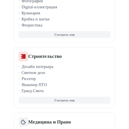
Фотография
Спортивная нутрициология
Digital-иллюстрация
Похудение и ЗОЖ
Кулинария
Кройка и шитье
Флористика
Создание музыки
Саунд-дизайн
Видеомонтаж
Вокал
Ретушь фото
Строительство
Каллиграфия
Дизайн интерьера
История
Сметное дело
Шахматы
Риэлтор
Инженер ПТО
Гранд-Смета
Недвижимость
Коммерческая недв.
Ипотека и сделки
ЖКХ и управление
Медицина и Право