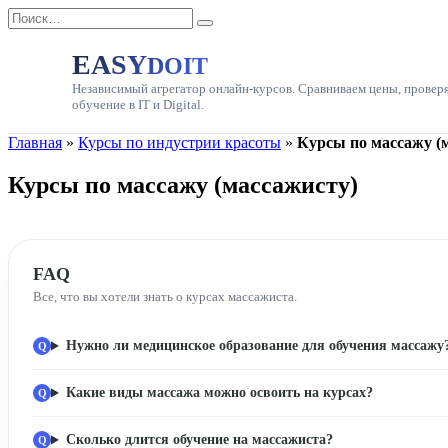
Перейти
Search
к
for:
содержанию
EASY
DOIT
Независимый агрегатор онлайн-курсов. Сравниваем цены, провер
обучение в IT и Digital.
Главная
»
Курсы по индустрии красоты
»
Курсы по массажу (
Курсы по массажу (массажисту)
FAQ
Все, что вы хотели знать о курсах массажиста.
Нужно ли медицинское образование для обучения массажу
Какие виды массажа можно освоить на курсах?
Сколько длится обучение на массажиста?