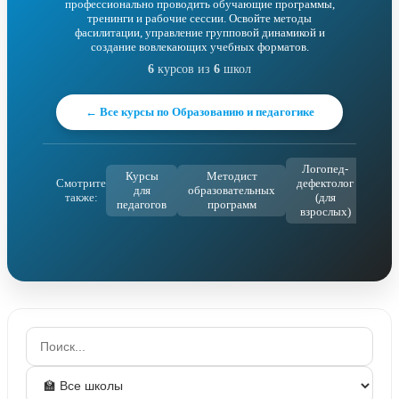
профессионально проводить обучающие программы,
тренинги и рабочие сессии. Освойте методы
фасилитации, управление групповой динамикой и
создание вовлекающих учебных форматов.
6
курсов из
6
школ
← Все курсы по Образованию и педагогике
Логопед-
Курсы
Методист
Смотрите
дефектолог
по
для
образовательных
также:
(для
квал
педагогов
программ
взрослых)
для