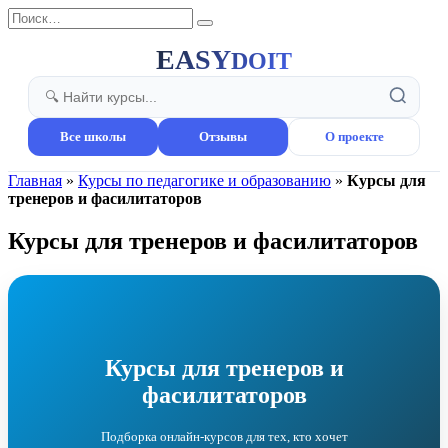
Перейти
Search
к
for:
содержанию
EASY
DOIT
Все школы
Отзывы
О проекте
Главная
»
Курсы по педагогике и образованию
»
Курсы для
тренеров и фасилитаторов
Курсы для тренеров и фасилитаторов
Курсы для тренеров и
фасилитаторов
Подборка онлайн-курсов для тех, кто хочет