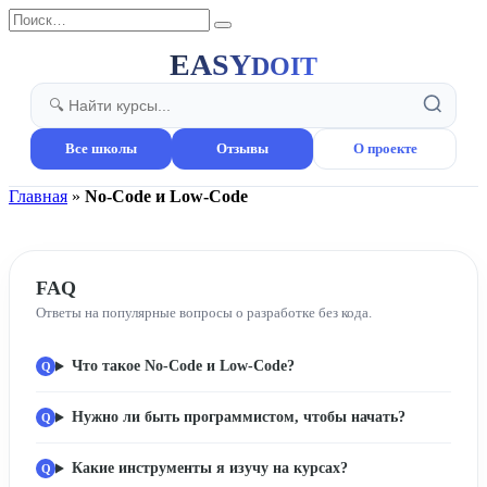
Перейти
Search
к
for:
содержанию
EASY
DOIT
Все школы
Отзывы
О проекте
Главная
»
No-Code и Low-Code
FAQ
Ответы на популярные вопросы о разработке без кода.
Что такое No-Code и Low-Code?
Нужно ли быть программистом, чтобы начать?
Какие инструменты я изучу на курсах?