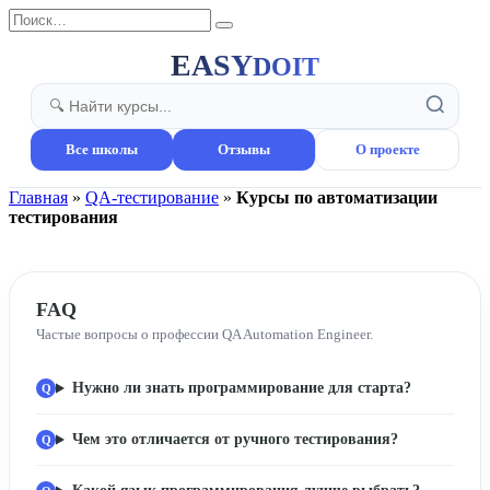
Перейти
Search
к
for:
содержанию
EASY
DOIT
Все школы
Отзывы
О проекте
Главная
»
QA-тестирование
»
Курсы по автоматизации
тестирования
FAQ
Частые вопросы о профессии QA Automation Engineer.
Нужно ли знать программирование для старта?
Чем это отличается от ручного тестирования?