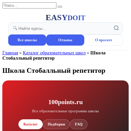
Перейти
Search
к
for:
содержанию
EASY
DOIT
Все школы
Отзывы
О проекте
Главная
»
Каталог образовательных школ
»
Школа
Стобалльный репетитор
Школа Стобалльный репетитор
100points.ru
Все образовательные программы школы
Каталог
Подборки
FAQ