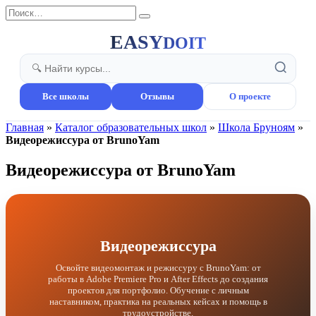
Перейти
Search
к
for:
содержанию
EASY
DOIT
Все школы
Отзывы
О проекте
Главная
»
Каталог образовательных школ
»
Школа Бруноям
»
Видеорежиссура от BrunoYam
Видеорежиссура от BrunoYam
Видеорежиссура
Освойте видеомонтаж и режиссуру с BrunoYam: от
работы в Adobe Premiere Pro и After Effects до создания
проектов для портфолио. Обучение с личным
наставником, практика на реальных кейсах и помощь в
трудоустройстве.