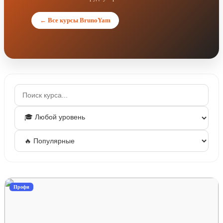
← Все курсы BrunoYam
Профи