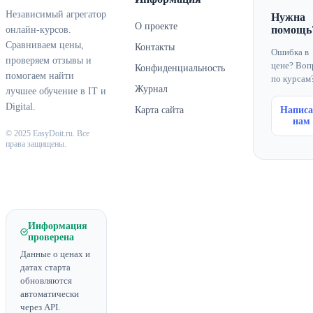
Независимый агрегатор
Нужна
О проекте
помощь
онлайн-курсов.
Сравниваем цены,
Контакты
Ошибка в
проверяем отзывы и
цене? Воп
Конфиденциальность
помогаем найти
по курсам
Журнал
лучшее обучение в IT и
Digital.
Карта сайта
Написа
нам
© 2025 EasyDoit.ru. Все
права защищены.
Информация
проверена
Данные о ценах и
датах старта
обновляются
автоматически
через API.