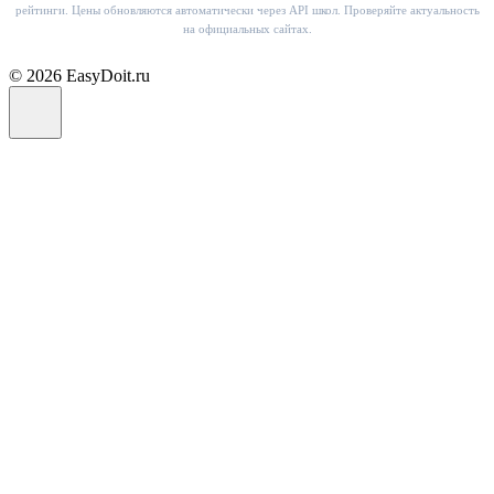
рейтинги. Цены обновляются автоматически через API школ. Проверяйте актуальность
на официальных сайтах.
© 2026 EasyDoit.ru