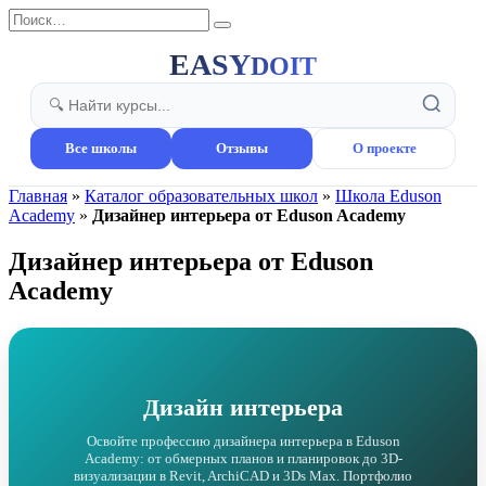
Перейти
Search
к
for:
содержанию
EASY
DOIT
Все школы
Отзывы
О проекте
Главная
»
Каталог образовательных школ
»
Школа Eduson
Academy
»
Дизайнер интерьера от Eduson Academy
Дизайнер интерьера от Eduson
Academy
Дизайн интерьера
Освойте профессию дизайнера интерьера в Eduson
Academy: от обмерных планов и планировок до 3D-
визуализации в Revit, ArchiCAD и 3Ds Max. Портфолио