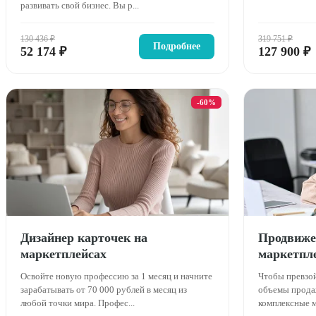
развивать свой бизнес. Вы р...
130 436 ₽
319 751 ₽
Подробнее
52 174 ₽
127 900 ₽
-60%
Дизайнер карточек на
Продвиже
маркетплейсах
маркетпл
Освойте новую профессию за 1 месяц и начните
Чтобы превзой
зарабатывать от 70 000 рублей в месяц из
объемы прода
любой точки мира. Профес...
комплексные м