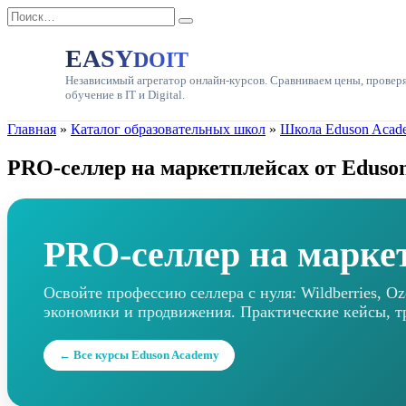
Перейти
Search
к
for:
содержанию
EASY
DOIT
Независимый агрегатор онлайн-курсов. Сравниваем цены, провер
обучение в IT и Digital.
Главная
»
Каталог образовательных школ
»
Школа Eduson Acad
PRO-селлер на маркетплейсах от Eduso
PRO-селлер на марке
Освойте профессию селлера с нуля: Wildberries, O
экономики и продвижения. Практические кейсы, 
← Все курсы Eduson Academy