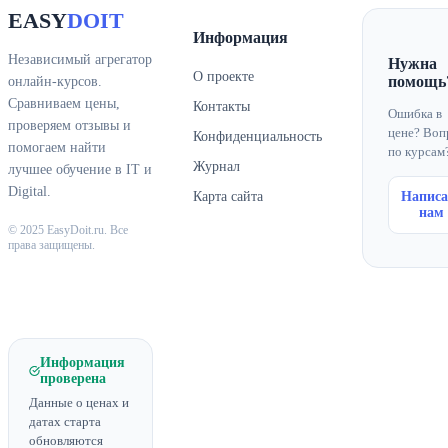
EASY
DOIT
Информация
Независимый агрегатор
Нужна
О проекте
помощь
онлайн-курсов.
Сравниваем цены,
Контакты
Ошибка в
проверяем отзывы и
цене? Воп
Конфиденциальность
помогаем найти
по курсам
Журнал
лучшее обучение в IT и
Digital.
Карта сайта
Написа
нам
© 2025 EasyDoit.ru. Все
права защищены.
Информация
проверена
Данные о ценах и
датах старта
обновляются