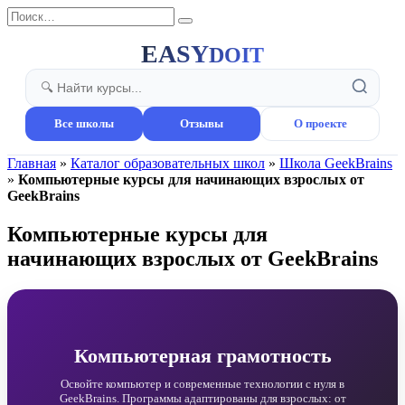
Перейти
Search
к
for:
содержанию
EASY
DOIT
Все школы
Отзывы
О проекте
Главная
»
Каталог образовательных школ
»
Школа GeekBrains
»
Компьютерные курсы для начинающих взрослых от
GeekBrains
Компьютерные курсы для
начинающих взрослых от GeekBrains
Компьютерная грамотность
Освойте компьютер и современные технологии с нуля в
GeekBrains. Программы адаптированы для взрослых: от