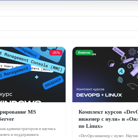
-35%
Новичок
рирование MS
Комплект курсов «Dev
Server
инженер с нуля» и «Он
по Linux»
ным администратором и научись
авлять и поддерживать
«DevOps-инженер с нуля»: Научи