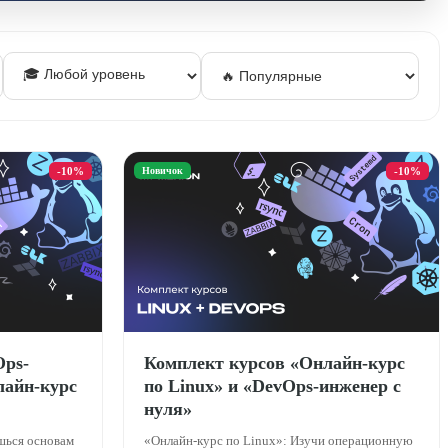
-10%
Новичок
-10%
Ops-
Комплект курсов «Онлайн-курс
лайн-курс
по Linux» и «DevOps-инженер с
нуля»
шься основам
«Онлайн-курс по Linux»: Изучи операционную