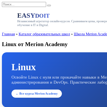
Перейти
Search
к
for:
содержанию
EASY
DOIT
Независимый агрегатор онлайн-курсов. Сравниваем цены, провер
обучение в IT и Digital.
Главная
»
Каталог образовательных школ
»
Школа Merion Acad
Linux от Merion Academy
Linux
Освойте Linux с нуля или прокачайте навыки в Mer
администрирования и DevOps. Практические лабор
← Все курсы Merion Academy