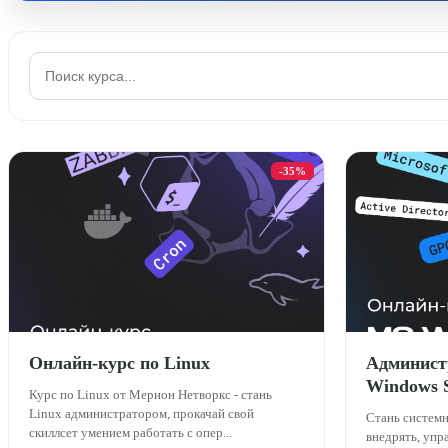
-35%
Онлайн-курс по Linux
Админист
Windows 
Курс по Linux от Мерион Нетворкс - стань
Linux администратором, прокачай свой
Стань систем
скиллсет умением работать с опер...
внедрять, упр