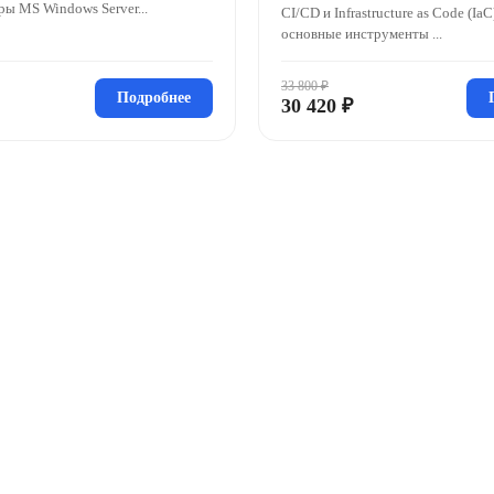
ы MS Windows Server...
CI/CD и Infrastructure as Code (Ia
основные инструменты ...
33 800 ₽
Подробнее
30 420 ₽