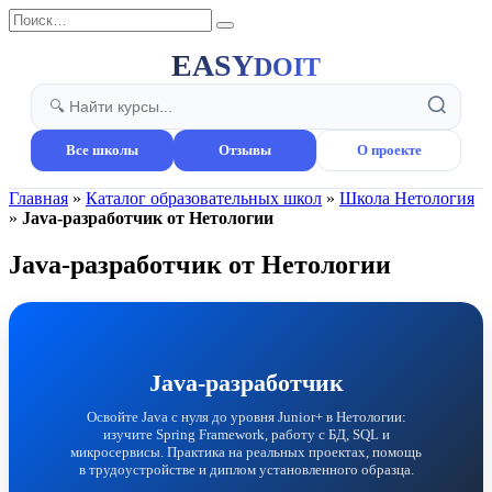
Перейти
Search
к
for:
содержанию
EASY
DOIT
Все школы
Отзывы
О проекте
Главная
»
Каталог образовательных школ
»
Школа Нетология
»
Java-разработчик от Нетологии
Java-разработчик от Нетологии
Java-разработчик
Освойте Java с нуля до уровня Junior+ в Нетологии:
изучите Spring Framework, работу с БД, SQL и
микросервисы. Практика на реальных проектах, помощь
в трудоустройстве и диплом установленного образца.