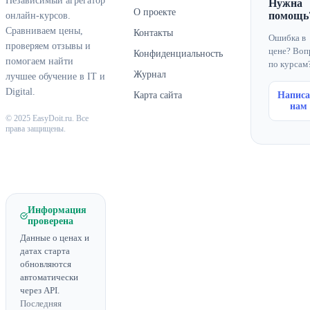
Независимый агрегатор
Нужна
О проекте
помощь
онлайн-курсов.
Сравниваем цены,
Контакты
Ошибка в
проверяем отзывы и
цене? Воп
Конфиденциальность
помогаем найти
по курсам
Журнал
лучшее обучение в IT и
Digital.
Карта сайта
Написа
нам
© 2025 EasyDoit.ru. Все
права защищены.
Информация
проверена
Данные о ценах и
датах старта
обновляются
автоматически
через API.
Последняя