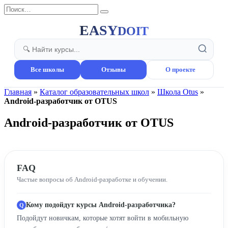
Перейти
Search
к
for:
содержанию
EASY
DOIT
Все школы
Отзывы
О проекте
Главная
»
Каталог образовательных школ
»
Школа Otus
»
Android-разработчик от OTUS
Android-разработчик от OTUS
FAQ
Частые вопросы об Android-разработке и обучении.
Кому подойдут курсы Android-разработчика?
Подойдут новичкам, которые хотят войти в мобильную