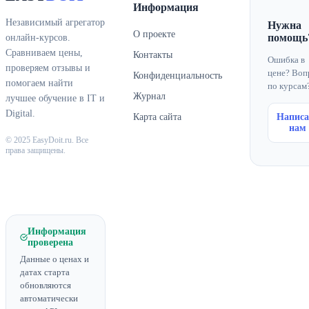
Информация
Независимый агрегатор
Нужна
О проекте
помощь
онлайн-курсов.
Сравниваем цены,
Контакты
Ошибка в
проверяем отзывы и
цене? Воп
Конфиденциальность
помогаем найти
по курсам
Журнал
лучшее обучение в IT и
Digital.
Карта сайта
Написа
нам
© 2025 EasyDoit.ru. Все
права защищены.
Информация
проверена
Данные о ценах и
датах старта
обновляются
автоматически