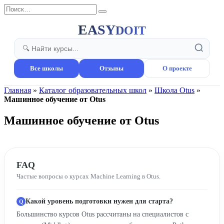
Перейти
Search
к
for:
содержанию
EASY
DOIT
Все школы
Отзывы
О проекте
Главная
»
Каталог образовательных школ
»
Школа Otus
»
Машинное обучение от Otus
Машинное обучение от Otus
FAQ
Частые вопросы о курсах Machine Learning в Otus.
Какой уровень подготовки нужен для старта?
Большинство курсов Otus рассчитаны на специалистов с