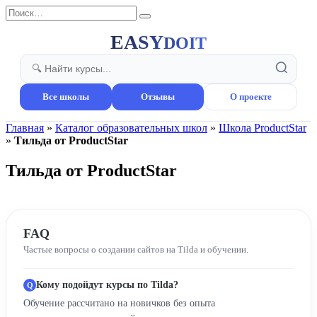
Перейти
Search
к
for:
содержанию
EASY
DOIT
Все школы
Отзывы
О проекте
Главная
»
Каталог образовательных школ
»
Школа ProductStar
»
Тильда от ProductStar
Тильда от ProductStar
FAQ
Частые вопросы о создании сайтов на Tilda и обучении.
Кому подойдут курсы по Tilda?
Обучение рассчитано на новичков без опыта