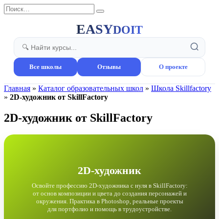
Перейти
Search
к
for:
содержанию
EASY
DOIT
Все школы
Отзывы
О проекте
Главная
»
Каталог образовательных школ
»
Школа Skillfactory
»
2D-художник от SkillFactory
2D-художник от SkillFactory
2D-художник
Освойте профессию 2D-художника с нуля в SkillFactory:
от основ композиции и цвета до создания персонажей и
окружения. Практика в Photoshop, реальные проекты
для портфолио и помощь в трудоустройстве.