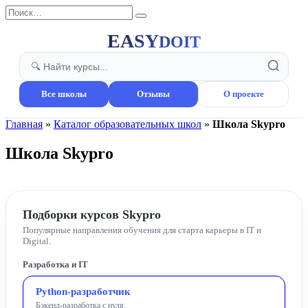
Перейти
Search
к
for:
содержанию
EASY
DOIT
Все школы
Отзывы
О проекте
Главная
»
Каталог образовательных школ
»
Школа Skypro
Школа Skypro
Подборки курсов Skypro
Популярные направления обучения для старта карьеры в IT и
Digital.
Разработка и IT
Python‑разработчик
Бэкенд-разработка с нуля.