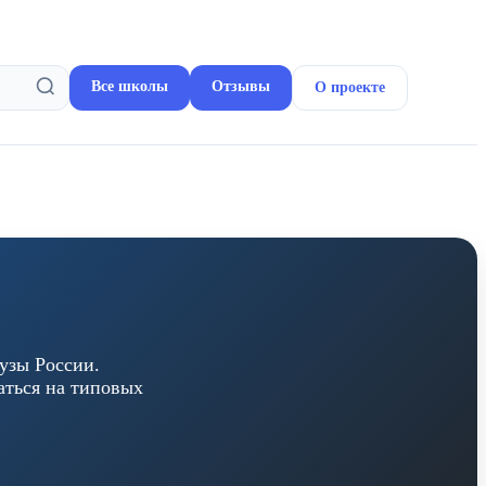
Все школы
Отзывы
О проекте
узы России.
аться на типовых