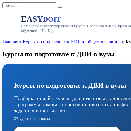
Перейти
Search
к
for:
содержанию
EASY
DOIT
Независимый агрегатор онлайн-курсов. Сравниваем цены, провер
обучение в IT и Digital.
Главная
»
Курсы по подготовке к ЕГЭ по обществознанию
»
Ку
Курсы по подготовке к ДВИ в вузы
Курсы по подготовке к ДВИ в вузы
Подборка онлайн-курсов для подготовки к допол
Программы помогают системно повторить профильн
заданиях прошлых лет.
27
курсов из
3
школ