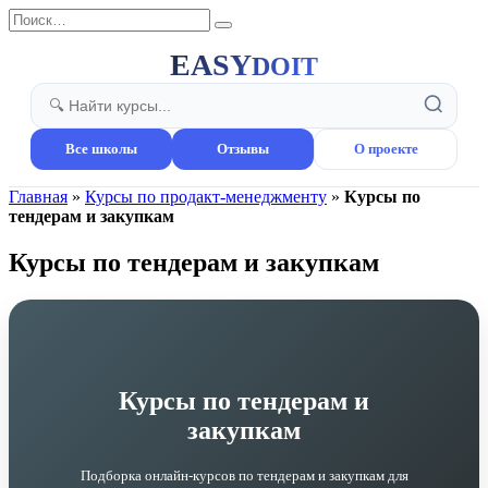
Перейти
Search
к
for:
содержанию
EASY
DOIT
Все школы
Отзывы
О проекте
Главная
»
Курсы по продакт-менеджменту
»
Курсы по
тендерам и закупкам
Курсы по тендерам и закупкам
Курсы по тендерам и
закупкам
Подборка онлайн-курсов по тендерам и закупкам для