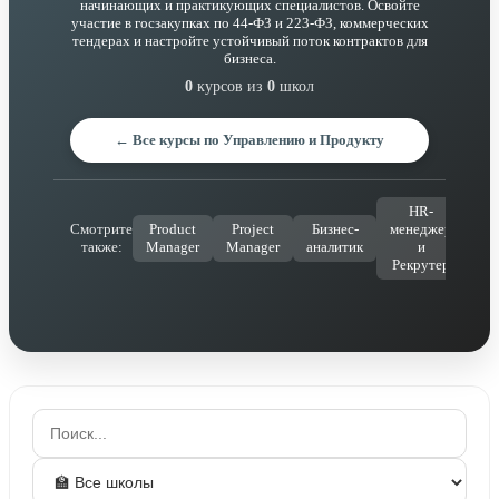
начинающих и практикующих специалистов. Освойте
участие в госзакупках по 44-ФЗ и 223-ФЗ, коммерческих
тендерах и настройте устойчивый поток контрактов для
бизнеса.
0
курсов из
0
школ
← Все курсы по Управлению и Продукту
HR-
Смотрите
Product
Project
Бизнес-
менеджер
Уп
также:
Manager
Manager
аналитик
и
пр
Рекрутер