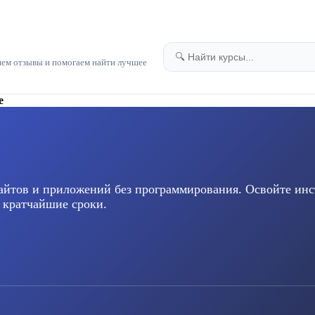
яем отзывы и помогаем найти лучшее
е
сайтов и приложений без программирования. Освойте ин
в кратчайшие сроки.