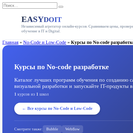
Перейти
Search
к
for:
содержанию
EASY
DOIT
Независимый агрегатор онлайн-курсов. Сравниваем цены, провер
обучение в IT и Digital.
Главная
»
No-Code и Low-Code
»
Курсы по No-code разработк
Курсы по No-code разработке
Каталог лучших программ обучения по созданию 
визуальной разработки и запускайте IT-продукты 
1
курсов из
1
школ
← Все курсы по No-Code и Low-Code
Смотрите также:
Bubble
Webflow